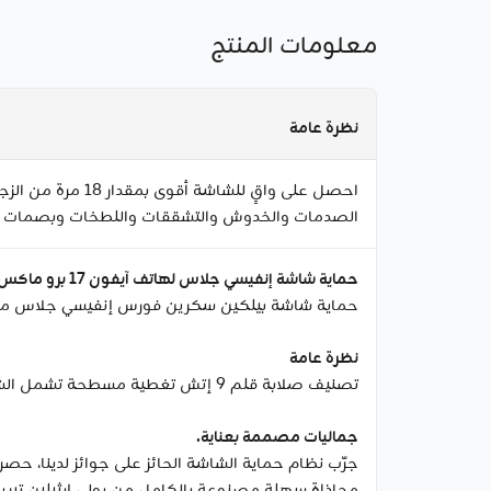
معلومات المنتج
نظرة عامة
الصدمات والخدوش والتشققات واللطخات وبصمات الأصابع والمزيد. مصنوع من 60% محتوى معاد تدويره قبل
حماية شاشة إنفيسي جلاس لهاتف آيفون 17 برو ماكس
حماية شاشة بيلكين سكرين فورس إنفيسي جلاس معر
نظرة عامة
تصنيف صلابة قلم 9 إتش تغطية مسطحة تشمل الشاشة بالكامل بحواف ناعمة صينية محاذاة سهلة لتطبيق سهل ودقيق وخالي من الفقاعات ضمان محدود لمدة 2 سنة.
جماليات مصممة بعناية.
جرّب نظام حماية الشاشة الحائز على جوائز لدينا، حصر
محاذاة سهلة مصنوعة بالكامل من بولي إيثيلين تيريفثاليت معاد تدويره بنسبة 100% (آر بي إي تي)، مما يبر