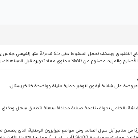
احصل على واقٍ للشاشة أقوى بمقدار 18 مرة من الزجا
 الاستهلاك، يمنح الزجاج الذي كان سيُتلف حياة جديدة.
وضة على شاشة آيفون لتوفير حماية متينة وواضحة كالكريستال.
يًا في متاجر آبل حول العالم وفي مواقع فيرايزون الوطنية، الذي يضمن تط
ز التزامنا الثابت بالاستدامة دون المساس بالجودة.