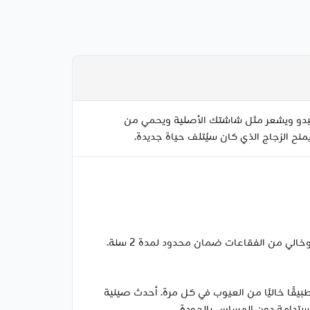
ج التقليدي ويمكنه تحمل السقوط حتى 6.5 قدم/2 متر. إنفيسي جلاس يبدو ويشعر مثل شاشتك الأصلية ويحمي من
بيقًا خاليًا من العيوب في كل مرة. أحدث صينية