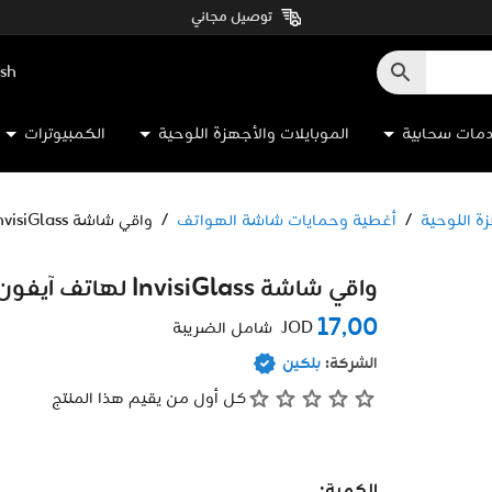
توصيل مجاني
ish
مات سحابية
الموبايلات والأجهزة اللوحية
الكمبيوترات
ة اللوحية
/
أغطية وحمايات شاشة الهواتف
/
واقي شاشة InvisiGlass لهاتف آيفون 17 برو ماكس من بيلكن
واقي شاشة InvisiGlass لهاتف آيفون 17 برو ماكس من بيلكن
17٫00
JOD
شامل الضريبة
الشركة:
بلكين
كل أول من يقيم هذا المنتج
الكمية: