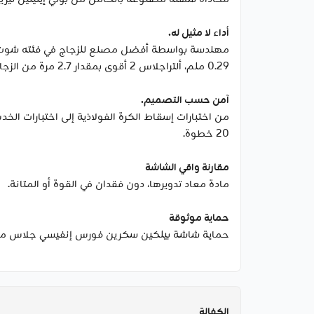
أداء لا مثيل له.
مهندسة بواسطة أفضل مصنع للزجاج في فئته شوت، تعمل
0.29 ملم، ألتراجلاس 2 أقوى بمقدار 2.7 مرة من الزجاج المقسى التقليدي، مما يجعله رائدًا في السوق في المزيج المثالي بين المتانة والتصميم الأنيق.
آمن حسب التصميم.
من اختبارات إسقاط الكرة الفولاذية إلى اختبارات ال
20 خطوة.
مقارنة واقي الشاشة
مادة معاد تدويرها، دون فقدان في القوة أو المتانة.
حماية موثوقة
حماية شاشة بيلكين سكرين فورس إنفيسي جلاس موثوق بها من قبل أكثر من 81 مليون مستخدم
الكفالة