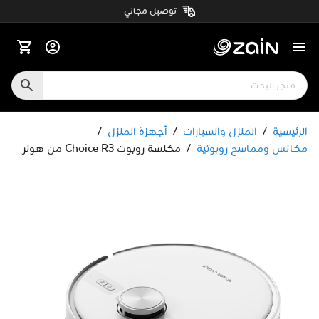
توصيل مجاني
الرئيسية
/
المنزل والسيارات
/
أجهزة المنزل
/
مكانس ومماسح روبوتية
/
مكنسة روبوت Choice R3 من هونر