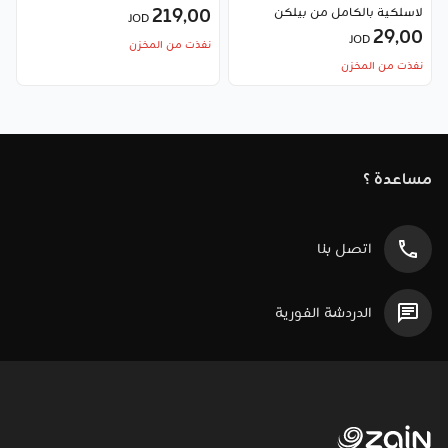
لاسلكية بالكامل من بيلكن
219٫00
JOD
29٫00
JOD
نفذت من المخزن
نفذت من المخزن
مساعدة ؟
اتصل بنا
الدردشة الفورية