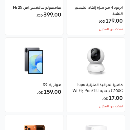
آيربود 4 مع ميزة إلغاء الضجيج
سامسونج جالاكسي اس 25 FE
النشط
399٫00
JOD
179٫00
JOD
نفذت من المخزن
كاميرا المراقبة المنزلية Tapo
هونر باد X9
C200C بتقنية Pan/Tilt وWi-Fi
159٫00
JOD
17٫00
JOD
نفذت من المخزن