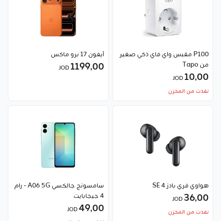
P100 مقبس واي فاي ذكي صغير
آيفون 17 برو ماكس
من Tapo
1199٫00
JOD
10٫00
JOD
نفذت من المخزن
هواوي فري بادز SE 4
سامسونج جالكسي A06 5G - رام
36٫00
4 جيجابايت
JOD
49٫00
JOD
نفذت من المخزن