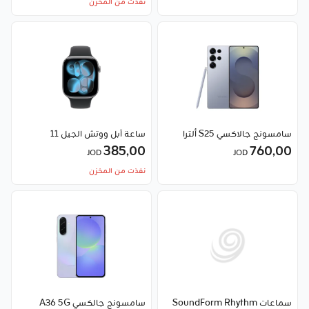
نفذت من المخزن
سامسونج جالاكسي S25 ألترا
ساعة آبل ووتش الجيل 11
385٫00
760٫00
JOD
JOD
نفذت من المخزن
سماعات SoundForm Rhythm
سامسونج جالكسي A36 5G